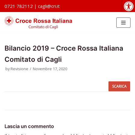
Op
0721 782112
|
cagli@cri.it
Vai
al
contenuto
Bilancio 2019 – Croce Rossa Italiana
Comitato di Cagli
by
Revisione
Novembre 17, 2020
SCARICA
Lascia un commento