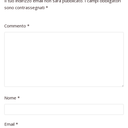
Il tuo indirizzo email non sarà pubblicato.
I campi obbligatori
sono contrassegnati
*
Commento
*
Nome
*
Email
*