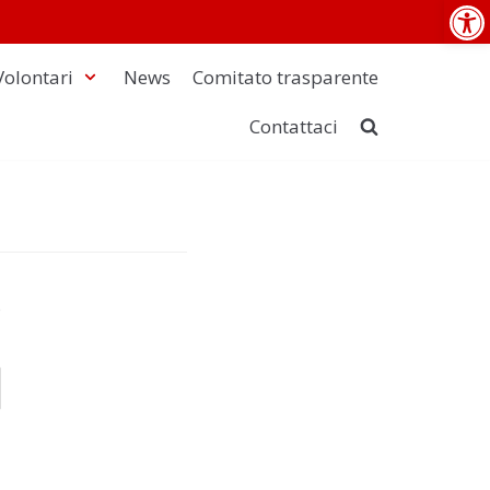
Op
Volontari
News
Comitato trasparente
Contattaci
s