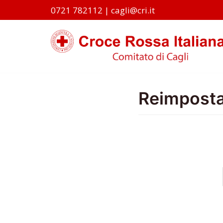
0721 782112
|
cagli@cri.it
Vai
al
contenuto
Reimpost